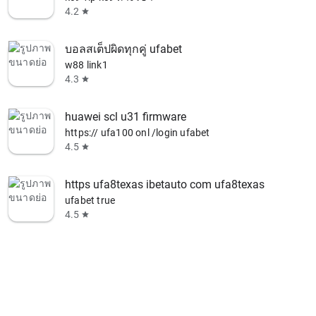
4.2
star
บอลสเต็ปผิดทุกคู่ ufabet
w88 link1
4.3
star
huawei scl u31 firmware
https:// ufa100 onl /login ufabet
4.5
star
https ufa8texas ibetauto com ufa8texas ufabet
ufabet true
4.5
star