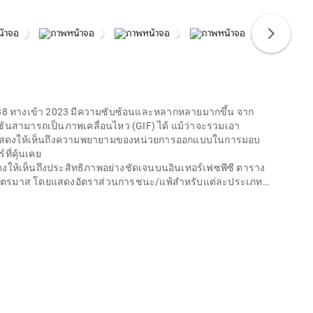
chevron_right
8 ทางเข้า 2023
มีความซับซ้อนและหลากหลายมากขึ้น จาก
ชันสามารถเป็นภาพเคลื่อนไหว (GIF) ได้ แม้ว่าจะรวมเอา
ี้แสดงให้เห็นถึงความพยายามของหน่วยการออกแบบในการมอบ
ที่คุ้นเคย
ให้เห็นถึงประสิทธิภาพอย่างชัดเจนบนอินเทอร์เฟซพีซี ตาราง
รายไตรมาส โดยแสดงอัตราส่วนการชนะ/แพ้สำหรับแต่ละประเภท
ยให้สามารถตั้งค่าวงเงินเดิมพันอัตโนมัติ พร้อมกับการแจ้ง
 คนเมื่อเข้าร่วมกิจกรรมความบันเทิงออนไลน์
w88 ทางเข้า
การถอน และการกันตนเองชั่วคราว คุณลักษณะที่
w88 ทางเข้า
ึ้น ซึ่งสะท้อนถึงความรับผิดชอบต่อสังคมที่แพลตฟอร์มที่มีชื่อ