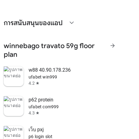
การสนับสนุนของแอป
expand_more
winnebago travato 59g floor
arrow_forward
plan
w88 40.90.178.236
ufabet win999
4.2
star
p62 protein
ufabet com999
4.3
star
เว็บ pxj
p6 login slot