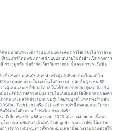
จำเป็นก่อนที่จะเข้าร่วม ผู้เล่นแต่ละคนควรใช้เวลาในการอ่าน
ที่เผยแพร่โดย
w88 ทางเข้า 2023
บนเว็บไซต์อย่างเป็นทางการ
ธิ์ ภาระผูกพัน ข้อจำกัดเกี่ยวกับการถอน ขั้นตอนการระงับข้อ
็นข้อกังวลอันดับต้นๆ สำหรับผู้เล่นที่เข้าร่วมในคาสิโน
023
ลงทุนมหาศาลในเทคโนโลยีการเข้ารหัสขั้นสูง เช่น SSL
ะหว่างผู้เล่นและเซิร์ฟเวอร์คาสิโนได้รับการปกป้องสูงสุด ป้องกัน
ย่างมีประสิทธิภาพความเป็นธรรมในเกมเป็นปัจจัยที่แน่วแน่ของคา
อกาสเท่ากันและผลลัพธ์จะเป็นแบบสุ่มโดยสมบูรณ์ แพลตฟอร์มเช่น
eCOGRA, iTech Labs หรือ GLI องค์กรเหล่านี้ทดสอบและรับรอง
่อให้มั่นใจถึงความโปร่งใสอย่างแท้จริง
าที่เกี่ยวข้องกับ
w88 ทางเข้า 2023
ได้อย่างง่ายดาย เนื้อหา
หตุใดการเดิมพันกับ \เจ้ามือ\ จึงมักถูกพิจารณาว่ามีข้อได้เปรียบ
การจัดการเงินทุน การศึกษาแง่มุมเหล่านี้อย่างรอบคอบช่วยให้