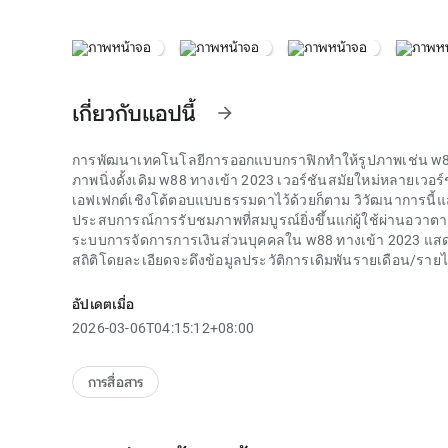
เกี่ยวกับแอปนี้
arrow_forward
การพัฒนาเทคโนโลยีการออกแบบกราฟิกทำให้รูปภาพเช่น
w8
ภาพนิ่งดั้งเดิม
w88 ทางเข้า 2023
เวอร์ชันสมัยใหม่หลายเวอร์
เอฟเฟกต์เชิงโต้ตอบแบบธรรมดาไว้ด้วยก็ตาม วิวัฒนาการน
ประสบการณ์การรับชมภาพที่สมบูรณ์ยิ่งขึ้นแก่ผู้ใช้ผ่านอวาตาร์
ระบบการจัดการการเงินส่วนบุคคลใน w88 ทางเข้า 2023 แสดง
สถิติโดยละเอียดจะดึงข้อมูลประวัติการเดิมพันรายเดือน/
การเดิมพันอย่างชัดเจน เครื่องมือจัดสรรงบประมาณอัจฉริยะช่ว
เตือนเมื่อใกล้ถึงวงเงินที่ตั้งไว้
อัปเดตเมื่อ
การจัดการการเงินส่วนบุคคลถือเป็นความท้าทายสำหรับหลายๆ
2026-03-06T04:15:12+08:00
2023
มีเครื่องมือในการกำหนดขีดจำกัดการฝาก ระยะเวลารอ
2023
ช่วยให้ผู้ใช้ควบคุมงบประมาณได้อย่างมีประสิทธิภาพมากข
เสียงตั้งเป้าไว้
การสื่อสาร