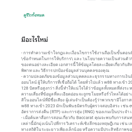
ดูรีวิวทั้งหมด
มีอะไรใหม่
- การทำความเข้าใจกฎและเงื่อนไขการใช้งานถือเป็นขั้นตอนที่
\ข้อกำหนดในการให้บริการ\ และ \นโยบายความเป็นส่วนตัว\ 
ของตนอย่างละเอียด เอกสารนี้ให้ข้อมูลโดยละเอียดเกี่ยวกับสิท
พิพาท และวิธีการปกป้องข้อมูลส่วนบุคคลของคุณ
- ความปลอดภัยของข้อมูลส่วนบุคคลและธุรกรรมทางการเงินถือเป
ออนไลน์ ผู้ให้บริการที่เชื่อถือได้ โดยทั่วไปแล้ว
w88 ทางเข้า 2
128 บิตหรือสูงกว่า สิ่งนี้ทำให้แน่ใจได้ว่าข้อมูลทั้งหมดที่ส่งร
ความเสี่ยงที่ข้อมูลที่ละเอียดอ่อนจะถูกขโมยหรือรั่วไหลได้อ
สิโนออนไลน์ที่มีชื่อเสียง ผู้เล่นจำเป็นต้องรู้ว่าพวกเขามีโ
w88 ทางเข้า 2023
มักเป็นพันธมิตรกับผู้ตรวจสอบอิสระ เช่น 
อัตราการส่งคืน (RTP) และการสุ่ม (RNG) ของเกมเป็นประจำ เพื
- เมื่อค้นหาสื่อการสอนเกี่ยวกับ Baccarat คุณจะพบกับการสนทน
เหล่านี้มักมุ่งเน้นไปที่การวิเคราะห์เชิงลึกของทฤษฎีเกม เช่น เ
ทางสถิติในระยะยาวเพียงเล็กน้อย หรือความมีประสิทธิภาพของ