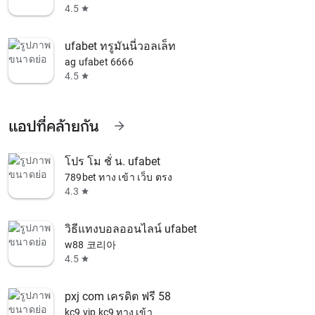
4.5
star
ufabet ทรูมันนี่วอลเล็ท
ag ufabet 6666
4.5
star
แอปที่คล้ายกัน
arrow_forward
โปร โม ชั่ น. ufabet
789bet ทาง เข้า เว็บ ตรง
4.3
star
วิธีแทงบอลออนไลน์ ufabet
w88 코리아
4.5
star
pxj com เครดิต ฟรี 58
kc9 vip kc9 ทาง เข้า