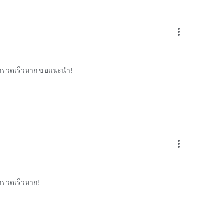
more_vert
ก็รวดเร็วมาก ขอแนะนำ!
more_vert
็รวดเร็วมาก!