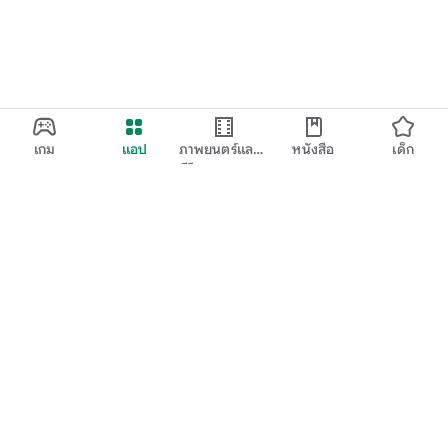
เกม
แอป
ภาพยนตร์และ
หนังสือ
เด็ก
ทีวี
Google Play
Play Pass
Play Points
บัตรของขวัญ
แลก