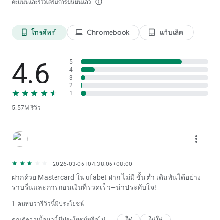
คะแนนและรีวิวได้รับการยืนยันแล้ว
info_outline
โทรศัพท์
Chromebook
แท็บเล็ต
phone_android
laptop
tablet_android
4.6
5
4
3
2
1
5.57M รีวิว
more_vert
2026-03-06T04:38:06+08:00
ฝากด้วย Mastercard ใน ufabet ฝาก ไม่มี ขั้นต่ำ เดิมพันได้อย่าง
ราบรื่นและการถอนเงินที่รวดเร็ว—น่าประทับใจ!
1 คนพบว่ารีวิวนี้มีประโยชน์
ใช่
ไม่ใช่
คุณคิดว่าเนื้อหานี้มีประโยชน์หรือไม่