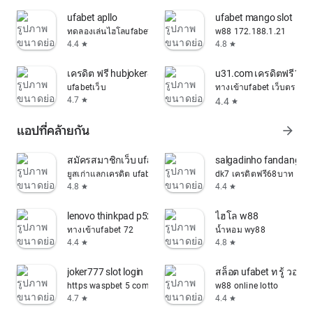
ufabet apllo
ufabet mango slot
ทดลองเล่นไฮโลufabet
w88 172.188.1.21
4.4
4.8
star
star
เครดิต ฟรี hubjoker888
u31.com เครดิตฟรี188
ufabetเว็บ
ทางเข้าufabet เว็บตรง
4.7
4.4
star
star
แอปที่คล้ายกัน
arrow_forward
สมัครสมาชิกเว็บ ufabet
salgadinho fandangos 
ยูสเก่าแลกเครดิต ufabet
dk7 เครดิตฟรี68บาท
4.8
4.4
star
star
lenovo thinkpad p52 docking station
ไฮโล w88
ทางเข้าufabet 72
น้ำหอม wy88
4.4
4.8
star
star
joker777 slot login
สล็อต ufabet ท รู้ วอ ล เ
https waspbet 5 com
w88 online lotto
4.7
4.4
star
star