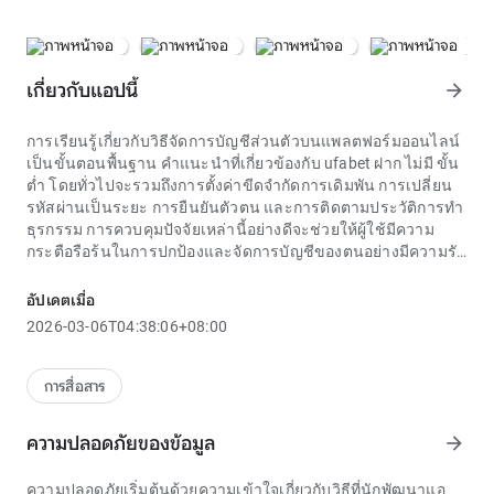
เกี่ยวกับแอปนี้
arrow_forward
การเรียนรู้เกี่ยวกับวิธีจัดการบัญชีส่วนตัวบนแพลตฟอร์มออนไลน์
เป็นขั้นตอนพื้นฐาน คำแนะนำที่เกี่ยวข้องกับ ufabet ฝาก ไม่มี ขั้น
ต่ำ โดยทั่วไปจะรวมถึงการตั้งค่าขีดจำกัดการเดิมพัน การเปลี่ยน
รหัสผ่านเป็นระยะ การยืนยันตัวตน และการติดตามประวัติการทำ
ธุรกรรม การควบคุมปัจจัยเหล่านี้อย่างดีจะช่วยให้ผู้ใช้มีความ
กระตือรือร้นในการปกป้องและจัดการบัญชีของตนอย่างมีความรับ
ผิดชอบมากขึ้นโปรโมชั่นและกิจกรรมต่างๆ ถือเป็นประเด็นที่มี
การพูดคุยกันอย่างถึงพริกถึงขิงในชุมชนผู้ใช้ การทำความเข้าใจ
อัปเดตเมื่อ
โครงสร้างและกฎโดยละเอียดเมื่อพูดถึง ufabet ฝาก ไม่มี ขั้นต่ำ
2026-03-06T04:38:06+08:00
จะช่วยระบุสิ่งจูงใจที่มีคุณค่าที่ยั่งยืน ความแตกต่างที่ชัดเจน
ระหว่างโปรโมชันต้อนรับ โปรแกรมคืนเงิน หรือการแจกของ
รางวัลในงานเป็นสิ่งสำคัญในการประเมินความน่าดึงดูดโดยรวม
การสื่อสาร
ในโลกของกีฬาออนไลน์ แพลตฟอร์ม ufabet ฝาก ไม่มี ขั้นต่ำ เรียก
ได้ว่าเป็นพื้นที่มัลติฟังก์ชั่นสำหรับผู้รักกีฬา ระบบนี้รวมข้อมูลที่
ความปลอดภัยของข้อมูล
arrow_forward
หลากหลายตั้งแต่ทัวร์นาเมนต์ระดับนานาชาติไปจนถึงทัวร์นา
เมนต์ในประเทศ ทำให้ผู้ใช้สามารถติดตามการพัฒนาการแข่งขัน
ความปลอดภัยเริ่มต้นด้วยความเข้าใจเกี่ยวกับวิธีที่นักพัฒนาแอ