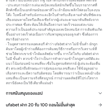
ด้านความบันเทิงเป็นรากฐานสำหรับกิจกรรมทั้งหมดที่ Win 88
- ประสบการณ์การเล่นเทเบิลเทนนิสมักเกิดขึ้นในบรรยากาศที่
คึกคักซึ่งเป็นเอกลักษณ์ของคาสิโน เจ้ามือจะพลิกไพ่สองใบลงบน
โต๊ะ ใบหนึ่งสำหรับมังกรและอีกใบสำหรับเสือ ตามลำดับที่ชัดเจน
เสียงถอนหายใจหรือเสียงเชียร์จากผู้เล่นจะตามมาทันทีหลังจาก
ประกาศผล ซึ่งสะท้อนให้เห็นถึงความรวดเร็วของแต่ละรอบ
ความเร็วเป็นองค์ประกอบสำคัญของเทเบิลเทนนิส การเดิมพันเกิด
ขึ้นอย่างรวดเร็วต่อเนื่องราวกับพายุหมุนของลูกเต๋า ซึ่งต้องการ
สมาธิอย่างมาก
- ในอุตสาหกรรมลอตเตอรี คำว่า
ufabet ฝาก ไม่มี ขั้นต่ำ
มักถูก
ค้นหาโดยผู้เข้าร่วมที่ต้องการค้นพบวิธีการหรือการวิเคราะห์ที่
ช่วยให้พวกเขาเข้าใกล้ผลลัพธ์มากขึ้น การใส่ใจกับ
ufabet ฝาก
ไม่มี ขั้นต่ำ
ควรเข้าใจว่าเป็นการทำความเข้าใจกฎทางสถิติและ
แนวโน้มก่อนหน้าแทนที่จะเชื่อในสูตรมหัศจรรย์ ผู้เล่นจะต้องตื่น
ตัว ตระหนักถึงลักษณะการสุ่มของเกมเลขสีแดง ใช้ข้อมูลอย่าง
เลือกสรรและมีความรับผิดชอบ โดยพิจารณาว่าเป็นแหล่งอ้างอิง
แทนที่จะเป็นความจริงที่สมบูรณ์ การอ่านผลลัพธ์ที่โปร่งใสจาก
สถานียังคงเป็นวิธีเดียวที่แม่นยำ
การสนับสนุนของแอป
expand_more
ufabet ฝาก 20 รับ 100 ถอนไม่อั้นล่าสุด
arrow_forward