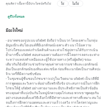
ใช่
ไม่ใช่
คุณคิดว่าเนื้อหานี้มีประโยชน์หรือไม่
ดูรีวิวทั้งหมด
มีอะไรใหม่
- อนาคตของรูปแบบ
ufabet
ยังถือว่าเป็นบวก โดยเฉพาะในกลุ่ม
อัญมณีระดับไฮเอนด์ที่มีเอกลักษณ์เฉพาะตัว แนวโน้มความ
โปร่งใสของแหล่งกำเนิดสินค้าและห่วงโซ่อุปทานได้รับการเน้น
ย้ำมากขึ้น
ufabet
ตอบสนองความต้องการนี้โดยการลดระยะห่าง
ระหว่างแหล่งทำเหมืองและผู้ใช้ปลายทาง (หรือผู้ผลิต) ขณะ
เดียวกันก็ยังมีส่วนช่วยรักษาคุณค่าทางธรรมชาติและเอกลักษณ์
อันเป็นเอกลักษณ์ของหินแต่ละชนิด ก่อนที่จะเนรมิตเป็นงานศิลปะ
จิวเวลรี่ที่มีความซับซ้อน
- ในชุมชนผู้ชื่นชอบไก่ชนชาวเปรูในเวียดนาม
ufabet
เป็นวลีที่มี
การพูดคุยและวิเคราะห์อย่างถึงพริกถึงขิง ประสบการณ์ในการฝึก
ไก่ชนให้สู้
ufabet
อย่างสวยงามและมีประสิทธิภาพเป็นหัวข้ออัน
ทรงคุณค่าที่แบ่งปันกันในหมู่นักควบคุมไก่เสมอ พวกเขาพูดคุยกัน
อย่างรอบคอบตั้งแต่วิธีเลือกไก่ที่มีท่าทางและท่าทางที่เหมาะสม ไป
จนถึงการฝึกความอดทนและความเร็ววงสวิง การใคร่ครวญและ