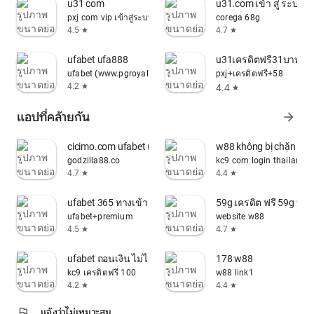
u31 com
u31.com เข้า สู่ ระบบ
pxj com vip เข้าสู่ระบบ
corega 68g
4.5
4.7
star
star
ufabet ufa888
u31เครดิตฟรี31บาท
ufabet (www.pgroyal88.com)
pxj+เครดิตฟรี+58
4.2
4.4
star
star
แอปที่คล้ายกัน
arrow_forward
cicimo.com ufabet เว็บตรง 777
w88 không bị chặn mới
godzilla88.co
kc9 com login thailand
4.7
4.4
star
star
ufabet 365 ทางเข้า
59g เครดิต ฟรี 59g ทาง 
ufabet+premium
website w88
4.5
4.7
star
star
ufabet ถอนเงิน ไม่ได้
178 w88
kc9 เครดิตฟรี 100
w88 link1
4.2
4.4
star
star
flag
แจ้งว่าไม่เหมาะสม