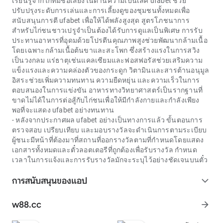
เรียนรู้จากไก่ที่มีชื่อเสียงในด้านความเป็นเลิศ
ufabet
ช่วย
ปรับปรุงระดับการเล่นและการเลี้ยงดูของชุมชนทั้งหมดเพื่อ
สนับสนุนการตี
ufabet
เพื่อให้ได้พลังสูงสุด สูตรโภชนาการ
สำหรับไก่ชนชาวเปรูจำเป็นต้องได้รับการดูแลเป็นพิเศษ การรับ
ประทานอาหารที่อุดมด้วยโปรตีนคุณภาพสูงช่วยพัฒนากล้ามเนื้อ
โดยเฉพาะกล้ามเนื้อต้นขาและสะโพก ซึ่งสร้างแรงในการสวิง
เป็นวงกลม แร่ธาตุเช่นแคลเซียมและฟอสฟอรัสช่วยเสริมความ
แข็งแรงและความคล่องตัวของกระดูก วิตามินและสารต้านอนุมูล
อิสระช่วยเพิ่มความทนทาน ความยืดหยุ่น และความเร็วในการ
ตอบสนองในการแข่งขัน อาหารทางวิทยาศาสตร์เป็นรากฐานที่
ขาดไม่ได้ในการต่อสู้กับไก่ชนเพื่อให้มีกำลังกายและกำลังเพียง
พอที่จะแสดง
ufabet
อย่างทนทาน
- หลังจากประกาศผล ufabet อย่างเป็นทางการแล้ว ขั้นตอนการ
ตรวจสอบ เปรียบเทียบ และมอบรางวัลจะดำเนินการตามระเบียบ
ผู้ชนะมีหน้าที่ต้องมาที่สถานที่ออกรางวัลตามที่กำหนดโดยแสดง
เอกสารทั้งหมดและตั๋วลอตเตอรีที่ถูกต้องเพื่อรับรางวัล กำหนด
เวลาในการแจ้งและการรับรางวัลมักจะระบุไว้อย่างชัดเจนบนตั๋ว
การสนับสนุนของแอป
expand_more
w88.cc
arrow_forward