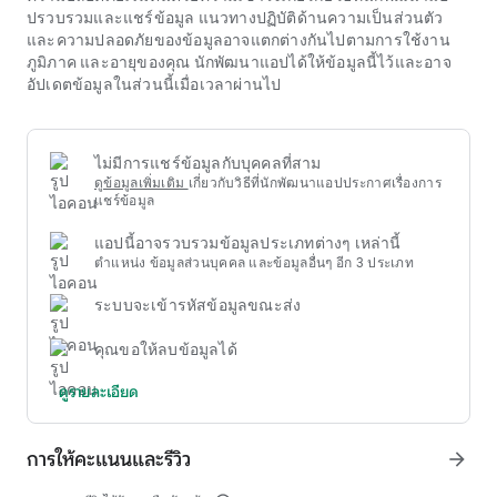
ฝึกสอนที่ระมัดระวังมักจะใส่ใจกับเทคนิคการติดเดือยเพื่อให้พอดี
ปรวบรวมและแชร์ข้อมูล แนวทางปฏิบัติด้านความเป็นส่วนตัว
กับความสบายและปลอดภัย แต่ไม่ทำร้ายไก่ ความแข็งแกร่งทาง
และความปลอดภัยของข้อมูลอาจแตกต่างกันไปตามการใช้งาน
กายภาพและจิตวิญญาณการต่อสู้ของ
ufabet
ได้รับการประเมิน
ภูมิภาค และอายุของคุณ นักพัฒนาแอปได้ให้ข้อมูลนี้ไว้และอาจ
ผ่านแต่ละขั้นตอนที่เด็ดขาดและสายตาที่มั่นใจและดุดันแนวคิด
อัปเดตข้อมูลในส่วนนี้เมื่อเวลาผ่านไป
ufabet
มักเป็นที่เข้าใจกันว่ามีความเกี่ยวข้องอย่างใกล้ชิดกับงาน
อดิเรกการชนไก่แบบดั้งเดิมในบางสถานที่ ซึ่งบางครั้งปัจจัยในการ
ตัดสินใจประสบความสำเร็จหรือล้มเหลวขึ้นอยู่กับ 'อาวุธ' นี้เป็น
หลัก การใช้เดือยมีด นอกเหนือจากข้อได้เปรียบอย่างมากแล้ว ยัง
ไม่มีการแชร์ข้อมูลกับบุคคลที่สาม
เป็นหัวข้อที่ถกเถียงกันอยู่เสมอเกี่ยวกับจริยธรรมและสวัสดิภาพ
ดูข้อมูลเพิ่มเติม
เกี่ยวกับวิธีที่นักพัฒนาแอปประกาศเรื่องการ
สัตว์ การเรียนรู้อย่างถี่ถ้วนเกี่ยวกับสายพันธุ์ไก่ วิธีการฝึกอบรม
แชร์ข้อมูล
โดยเฉพาะอย่างยิ่งเทคนิคการใช้เดือยต้องอาศัยความเข้าใจอย่าง
แอปนี้อาจรวบรวมข้อมูลประเภทต่างๆ เหล่านี้
ลึกซึ้งของเกษตรกร
ufabet
ไม่ใช่แค่งานอดิเรก
ตำแหน่ง ข้อมูลส่วนบุคคล และข้อมูลอื่นๆ อีก 3 ประเภท
ระบบจะเข้ารหัสข้อมูลขณะส่ง
คุณขอให้ลบข้อมูลได้
ดูรายละเอียด
การให้คะแนนและรีวิว
arrow_forward