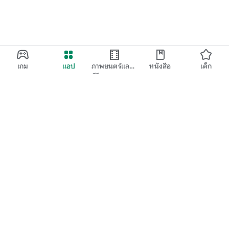
เกม
แอป
ภาพยนตร์และ
หนังสือ
เด็ก
ทีวี
Google Play
Play Pass
Play Points
บัตรของขวัญ
แลก