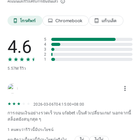
คะแนนและรีวิวได้รับการยืนยันแล้ว
info_outline
โทรศัพท์
Chromebook
แท็บเล็ต
phone_android
laptop
tablet_android
4.6
5
4
3
2
1
5.57M รีวิว
more_vert
2026-03-06T04:15:00+08:00
การถอนเงินอย่างรวดเร็วบน ufabet เป็นตัวเปลี่ยนเกม! นอกจากนี้
สล็อตยังสนุกสุด ๆ
1 คนพบว่ารีวิวนี้มีประโยชน์
ใช่
ไม่ใช่
คุณคิดว่าเนื้อหานี้มีประโยชน์หรือไม่