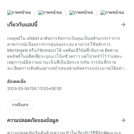
เกี่ยวกับแอปนี้
arrow_forward
กลยุทธ์ใน
ufabet
อาศัยการจัดการเงินทุนเป็นหลักมากกว่าการ
คาดการณ์เนื่องจากการสุ่มของระบบ สามารถใช้หลักการ
Martingale หรือ Fibonacci ได้ แต่ต้องมีวินัยที่เข้มงวด ติดตาม
ผลลัพธ์ในอดีตเพื่อระบุแนวโน้มชั่วคราว แต่โปรดจำไว้ว่าแต่ละ
เหตุการณ์มีความน่าจะเป็นที่เป็นอิสระจากกัน การบันทึกราย
ละเอียดการเดิมพันอย่างสม่ำเสมอช่วยจัดสรรงบประมาณได้อย่าง
มีประสิทธิภาพ
ในตลาดความบันเทิงออนไลน์ในปัจจุบัน วลี `ufabet` มักถูกกล่าว
อัปเดตเมื่อ
ถึงในฟอรัมเทคโนโลยี สะท้อนถึงกระแสผู้ใช้ค้นหาข้อมูลหลายมิติ
2026-03-06T04:15:00+08:00
เกี่ยวกับแพลตฟอร์มความบันเทิงใหม่ๆ การวิเคราะห์ปรากฏการณ์
ดังกล่าวช่วยให้เราเข้าใจได้ดีขึ้นว่าเทคโนโลยีเปลี่ยนแปลง
พฤติกรรมการบริโภคดิจิทัลในเวียดนามอย่างไร
การสื่อสาร
รูปร่างหน้าตาของไก่
ufabet
มักจะโดดเด่นมากด้วยร่างกายที่มี
กล้ามเนื้อ หน้าอกกว้าง และต้นขาที่กระชับ ขนของมันมักจะเป็น
ความปลอดภัยของข้อมูล
arrow_forward
มันเงาและสีจะแตกต่างกันไปขึ้นอยู่กับสายเลือด แต่จุดที่สร้าง
ความแตกต่างคือวิธีการติดเดือยเทียม พ่อพันธุ์แม่พันธุ์และผู้
ความปลอดภัยเริ่มต้นด้วยความเข้าใจเกี่ยวกับวิธีที่นักพัฒนาแอ