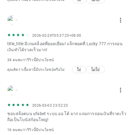
more_vert
2026-02-24T05:37:25+08:00
title_title มีเกมสล็อตที่ยอดเยี่ยม! แจ็กพอตที่ Lucky 777 การถอน
เงินทำได้รวดเร็วมาก!
34 คนพบว่ารีวิวนี้มีประโยชน์
ใช่
ไม่ใช่
คุณคิดว่าเนื้อหานี้มีประโยชน์หรือไม่
more_vert
2026-03-03 23:52:23
ชอบสล็อตบน ufabet ระบบ ออ โต้ มาก แถมการถอนเงินที่รวดเร็ว
ถือเป็นโบนัสก้อนใหญ่!
16 คนพบว่ารีวิวนี้มีประโยชน์