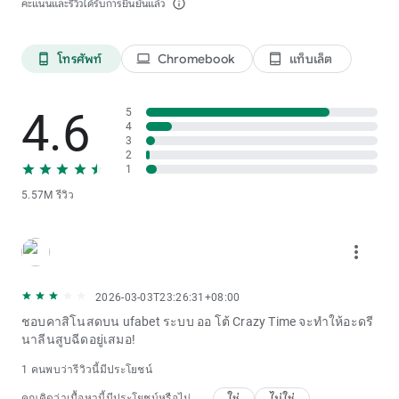
คะแนนและรีวิวได้รับการยืนยันแล้ว
info_outline
โทรศัพท์
Chromebook
แท็บเล็ต
phone_android
laptop
tablet_android
4.6
5
4
3
2
1
5.57M รีวิว
more_vert
2026-03-03T23:26:31+08:00
ชอบคาสิโนสดบน ufabet ระบบ ออ โต้ Crazy Time จะทำให้อะดรี
นาลีนสูบฉีดอยู่เสมอ!
1 คนพบว่ารีวิวนี้มีประโยชน์
ใช่
ไม่ใช่
คุณคิดว่าเนื้อหานี้มีประโยชน์หรือไม่