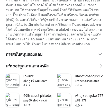
- การค้นหาตารางผลการออกรางวัลทั้งหมดสำหรับการจับรางวัล
ทั้งหมดของวันนั้นในภาคใต้ไม่ใช่เรื่องท้าทายอีกต่อไป ufabet
ระบบ ออ โต้ รวบรวมข้อมูลทั้งหมดนี้ด้วยวิธีที่ชัดเจนและใช้งาน
ง่าย ตั้งแต่รางวัลพิเศษไปจนถึงรางวัลที่ 8 หรือรางวัลรองมาด้วย
(ถ้ามี) จัดแสดงไว้เต็มๆ ให้ผู้ชมเข้าใจภาพรวมผลการแข่งขันของ
ทุกสถานีในวันเดียวกันที่ถ่ายทำการวิจัยสลากกินแบ่งย้อนหลังภาค
ใต้จำเป็นต้องมีการหาข้อมูลให้แม่น ufabet ระบบ ออ โต้ สะสมผล
งานไว้ยาวนานทำให้ผู้สนใจสามารถดึงข้อมูลจากวันใด ๆ ในอดีต
ได้อย่างง่ายดาย คุณลักษณะนี้สนับสนุนสถิติระยะยาวและการ
ประเมินแนวโน้มตัวเลขในช่วงหลายปีที่ผ่านมาอย่างมาก
การสนับสนุนของแอป
expand_more
ufabetยูสเก่าแลกเครดิต
arrow_forward
เกม u31
ufabet chang123.org
đăng ký w88.com
ufabet associates
4.9
4.6
star
star
69th street philadelphia
เข้าสู่ระบบjoker777
pay69 slot ทางเข้า
w88 178.
4.8
4.6
star
star