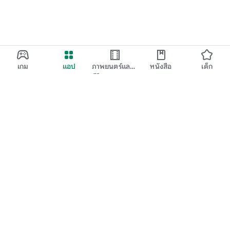
เกม
แอป
ภาพยนตร์และ
หนังสือ
เด็ก
ทีวี
Google Play
Play Pass
Play Points
บัตรของขวัญ
แลก