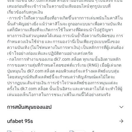
จะผ่านเช่น
dk7.com สล็อต
หรือเจ้ามือรับแทงอื่น ๆ เป็นสิ่งจำเป็น
เสมอก่อนที่จะเข้าร่วมในความบันเทิงออนไลน์ทุกรูปแบบที่
เกี่ยวข้องกับสกุลเงิน
- การเข้าใจถึงความเสี่ยงที่อาจเกิดขึ้นจากการเล่นพนันในคาสิโน
นั้นสำคัญอย่างยิ่ง แม้ว่าคาสิโนจะถูกออกแบบมาเพื่อความบันเทิง
แต่ก็มีความเสี่ยงที่จะเกิดการใช้ในทางที่ผิดจนนำไปสู่ปัญหา
ทางการเงินส่วนบุคคลได้เสมอ การเน้นย้ำถึงความรับผิดชอบ การ
กำหนดวงเงินใช้จ่าย และการมองว่านี่เป็นเพียงรูปแบบหนึ่งของ
ความบันเทิง (ไม่ใช่หนทางในการหาเงิน) เป็นหลักการที่ผู้เล่นต้อง
เข้าใจอย่างถ่องแท้และปฏิบัติตามอย่างเคร่งครัด
- กลไกการทำงานของเกม dk7.com สล็อต ทุกเกมนั้นอิงตามหลัก
การของความสุ่มที่กำหนดโดยซอฟต์แวร์เกม (RNG) เมื่อผู้เล่นกด
ปุ่มหมุนใน dk7.com สล็อต คอมพิวเตอร์จะสร้างผลลัพธ์แบบสุ่ม
โดยสมบูรณ์ทันที ผลลัพธ์นี้จะกำหนดว่าสัญลักษณ์ผลไม้ใดจะ
ปรากฏบนเส้นจ่ายเงิน การเข้าใจว่าผลลัพธ์ของการหมุนแต่ละ
ครั้งใน dk7.com สล็อต นั้นเป็นอิสระและคาดเดาไม่ได้ จะทำให้ผู้
เล่นมองเห็นโอกาสในการชนะ/แพ้ในเกมนี้ได้อย่างสมจริง
การสนับสนุนของแอป
expand_more
ufabet 95s
arrow_forward