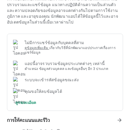
พันธุ์ไก่แจ้ที่มีขนาดเล็กแต่มีความแข็งแกร่งและความเร็วที่โดด
ปรวบรวมและแชร์ข้อมูล แนวทางปฏิบัติด้านความเป็นส่วนตัว
เด่น
dk7.com สล็อต
ทัวร์นาเมนต์มักเน้นไปที่น้ำใจนักกีฬา ศิลปะ
และความปลอดภัยของข้อมูลอาจแตกต่างกันไปตามการใช้งาน
และความยุติธรรม ผู้จัดงาน
dk7.com สล็อต
จะยึดถือเกณฑ์ด้าน
ภูมิภาค และอายุของคุณ นักพัฒนาแอปได้ให้ข้อมูลนี้ไว้และอาจ
สุขภาพและสภาพร่างกายของไก่ชนก่อนเข้าร่วมการแข่งขันเสมอ
อัปเดตข้อมูลในส่วนนี้เมื่อเวลาผ่านไป
เพื่อรับรองความเป็นมนุษย์และความยั่งยืนของประเพณีนี้ สิ่งนี้
ช่วยให้
dk7.com สล็อต
รักษาคุณค่าทางวัฒนธรรมที่ดี
ไม่มีการแชร์ข้อมูลกับบุคคลที่สาม
ดูข้อมูลเพิ่มเติม
เกี่ยวกับวิธีที่นักพัฒนาแอปประกาศเรื่องการ
แชร์ข้อมูล
แอปนี้อาจรวบรวมข้อมูลประเภทต่างๆ เหล่านี้
ตำแหน่ง ข้อมูลส่วนบุคคล และข้อมูลอื่นๆ อีก 3 ประเภท
ระบบจะเข้ารหัสข้อมูลขณะส่ง
คุณขอให้ลบข้อมูลได้
ดูรายละเอียด
การให้คะแนนและรีวิว
arrow_forward