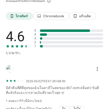
คะแนนและรีวิวได้รับการยืนยันแล้ว
info_outline
โทรศัพท์
Chromebook
แท็บเล็ต
phone_android
laptop
tablet_android
4.6
5
4
3
2
1
5.57M รีวิว
more_vert
2026-03-02T09:01:39+08:00
มีค่ำคืนที่ดีที่สุดของฉันในคาสิโนสดของ dk7.com สล็อต\! ข้อดี
ที่แท้จริงและการจ่ายเงินที่รวดเร็วสุด ๆ!
1 คนพบว่ารีวิวนี้มีประโยชน์
ใช่
ไม่ใช่
คุณคิดว่าเนื้อหานี้มีประโยชน์หรือไม่