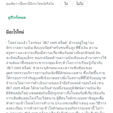
ใช่
ไม่ใช่
คุณคิดว่าเนื้อหานี้มีประโยชน์หรือไม่
ดูรีวิวทั้งหมด
มีอะไรใหม่
- โดยรวมแล้ว โลกของ `
dk7.com สล็อต
` ดำรงอยู่ในฐานะ
จักรวาลความบันเทิงแบบปิดสำหรับชนชั้นสูง ที่ซึ่งเงิน ความ
หรูหรา และความเสี่ยงมีความเกี่ยวพันกันอย่างมีเอกลักษณ์ มัน
สะท้อนถึงมุมเล็กๆ ของรสนิยมด้านความบันเทิงและอำนาจการใช้
จ่ายอันน่าทึ่งของประชากรกลุ่มเล็กๆ ทั่วโลก การเรียนรู้เกี่ยวกับ
`
dk7.com สล็อต
` ช่วยระบุลักษณะและความซับซ้อนของ
อุตสาหกรรมบริการความบันเทิงที่มีลักษณะเฉพาะ ซึ่งเกิดขึ้นภาย
ใต้กรอบการกำกับดูแลที่เข้มงวดอย่างยิ่งในสถานที่ที่ได้รับอนุญาต
จำนวนไม่มากการดำเนินงานของเจ้ามือรับแทงม้าออนไลน์ เช่น
dk7.com สล็อต
ได้กลายเป็นส่วนหนึ่งของภูมิทัศน์ความบันเทิง
ดิจิทัลสมัยใหม่ แพลตฟอร์มนี้มักถูกกล่าวถึงในฟอรั่มที่เกี่ยวข้องกับ
การเดิมพันออนไลน์ในเวียดนาม ผู้ที่สนใจมักจะมองหาข้อมูลเพื่อ
ทำความเข้าใจกลไกการทำงาน ประเภทเกมที่นำเสนอ และวิธีการ
ลงทะเบียน การทำความเข้าใจลักษณะของกิจกรรมเหล่านี้ ไม่ว่า