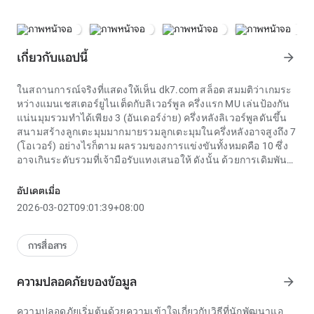
เกี่ยวกับแอปนี้
arrow_forward
ในสถานการณ์จริงที่แสดงให้เห็น
dk7.com สล็อต
สมมติว่าเกมระ
หว่างแมนเชสเตอร์ยูไนเต็ดกับลิเวอร์พูล ครึ่งแรก MU เล่นป้องกัน
แน่นมุมรวมทำได้เพียง 3 (อันเดอร์ง่าย) ครึ่งหลังลิเวอร์พูลดันขึ้น
สนามสร้างลูกเตะมุมมากมายรวมลูกเตะมุมในครึ่งหลังอาจสูงถึง 7
(โอเวอร์) อย่างไรก็ตาม ผลรวมของการแข่งขันทั้งหมดคือ 10 ซึ่ง
อาจเกินระดับรวมที่เจ้ามือรับแทงเสนอให้ ดังนั้น ด้วยการเดิมพัน
dk7.com สล็อต
สำหรับนัดนี้ ผลลัพธ์ของ \วิธี\ ทั้งสามจึงอาจแตก
ต่างกันโดยสิ้นเชิง
อัปเดตเมื่อ
ในการเรียนรู้การเล่นเกมสล็อต ผู้เล่นหลายคนในเวียดนามเริ่มต้น
2026-03-02T09:01:39+08:00
ด้วยการสำรวจเวอร์ชันสาธิตหรือเวอร์ชันทดลองของเกมใน
dk7.com สล็อต วิธีนี้เป็นวิธีที่ปลอดภัยในการทำความคุ้นเคยกับ
กฎ กติกา ความเร็วในการหมุน และอัตราการจ่ายเงินของเกมโดย
การสื่อสาร
ไม่ต้องเดิมพันด้วยเงินจริง การทดลองเล่นเวอร์ชัน dk7.com สล็อต
ในลักษณะนี้ช่วยให้ผู้เล่นใหม่พัฒนาแผนกลยุทธ์ส่วนตัวที่มี
ความปลอดภัยของข้อมูล
arrow_forward
ประสิทธิภาพมากขึ้น
แตกต่างจากการชนไก่รูปแบบปกติ
dk7.com สล็อต
มักเน้นไปที่
ความปลอดภัยเริ่มต้นด้วยความเข้าใจเกี่ยวกับวิธีที่นักพัฒนาแอ