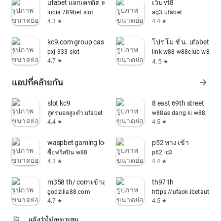
ufabet แจกเครดิต ฟรี
เว็บ vt8
lucia 789bet slot
ag3.ufabet
4.3
4.4
star
star
kc9.com group casino
โปร โม ชั่ น. ufabet
pxj 333 slot
link w88 w88club w88
4.7
4.5
star
star
แอปที่คล้ายกัน
arrow_forward
slot kc9
8 east 69th street
สูตรบอลสูงต่ำ ufabet
w88ae dang ki w88
4.4
4.5
star
star
waspbet gaming login
p52 ทาง เข้า
ซื้อฟรีสปิน w88
p62 lc3
4.3
4.4
star
star
m358 th/ com เข้าสู่ระบบ
th97 th
godzilla88.com
https://ufaok.ibetauto.
4.7
4.5
star
star
flag
แจ้งว่าไม่เหมาะสม