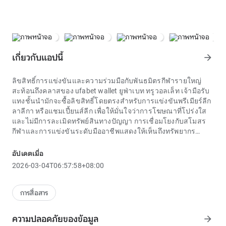
เกี่ยวกับแอปนี้
arrow_forward
ลิขสิทธิ์การแข่งขันและความร่วมมือกับพันธมิตรกีฬารายใหญ่
สะท้อนถึงคลาสของ
ufabet wallet ยูฟ่าเบท ทรูวอลเล็ท
เจ้ามือรับ
แทงชั้นนำมักจะซื้อลิขสิทธิ์โดยตรงสำหรับการแข่งขันพรีเมียร์ลีก
ลาลีกา หรือแชมเปี้ยนส์ลีก เพื่อให้มั่นใจว่าการโฆษณาที่โปร่งใส
และไม่มีการละเมิดทรัพย์สินทางปัญญา การเชื่อมโยงกับสโมสร
กีฬาและการแข่งขันระดับมืออาชีพแสดงให้เห็นถึงทรัพยากร
ทางการเงินที่แข็งแกร่งและความมุ่งมั่นในการดำเนินงานระยะ
ยาว นโยบายนี้ไม่เพียงแต่เพิ่มมูลค่าของแบรนด์ แต่ยังช่วยให้ผู้เล่น
อัปเดตเมื่อ
เข้าถึงข้อมูลฟุตบอลที่แม่นยำ ซึ่งเป็นรากฐานสำหรับการเดิมพัน
2026-03-04T06:57:58+08:00
อย่างมีความรับผิดชอบ
การออกแบบส่วนต่อประสานกับผู้ใช้ที่ ufabet wallet ยูฟ่าเบท ทรู
วอลเล็ท มุ่งเน้นไปที่ประสบการณ์ที่ดีที่สุด โครงสร้างเมนูแบบ
การสื่อสาร
ลอจิคัล ความเร็วในการโหลดหน้าเว็บที่รวดเร็ว และรูปแบบที่เป็น
มิตรช่วยให้ผู้เล่นค้นหาเกมโปรดได้อย่างง่ายดาย คุณสมบัติที่
ความปลอดภัยของข้อมูล
arrow_forward
สะดวกสบายของการกรองเกมตามผู้ให้บริการ ประเภท หรือแจ็ค