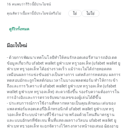
16 คนพบว่ารีวิวนี้มีประโยชน์
ใช่
ไม่ใช่
คุณคิดว่าเนื้อหานี้มีประโยชน์หรือไม่
ดูรีวิวทั้งหมด
มีอะไรใหม่
- ด้วยการพัฒนาเทคโนโลยีทำให้คนรักลอตเตอรี่สามารถอัปเดต
ข้อมูลเกี่ยวกับ
ufabet wallet ยูฟ่าเบท ทรูวอลเล็ท
(
ufabet wallet ยู
ฟ่าเบท ทรูวอลเล็ท
ได้อย่างรวดเร็ว แม้ว่าจะไม่ได้ถ่ายทอดสด
เหมือนผลการแข่งขันอย่างเป็นทางการ แต่หลังการทดสอบ ผลการ
ทดสอบมักจะถูกโพสต์ก่อนเวลาในบางแพลตฟอร์ม ทำให้การเข้า
ถึงและการวิเคราะห์
ufabet wallet ยูฟ่าเบท ทรูวอลเล็ท
(
ufabet
wallet ยูฟ่าเบท ทรูวอลเล็ท
) สะดวกยิ่งขึ้น รองรับความต้องการใน
การอ้างอิงและการตรวจจับหมายเลขของผู้เล่นได้ดีขึ้น
- ประสบการณ์การใช้งานที่หลากหลายเป็นคุณลักษณะเด่นของ
แพลตฟอร์มลอตเตอรี่อิเล็กทรอนิกส์ ufabet wallet ยูฟ่าเบท ทรู
วอลเล็ท มีระบบนำทางที่ใช้งานง่าย พร้อมด้วยโทนสีมาตรฐาน
และแบบอักษรที่ชัดเจน พื้นที่แสดงผลรางวัลบน ufabet wallet ยู
ฟ่าเบท ทรูวอลเล็ท จะถูกจัดวางไว้ตรงกลางหน้าจอเสมอ ผู้สูงอายุ