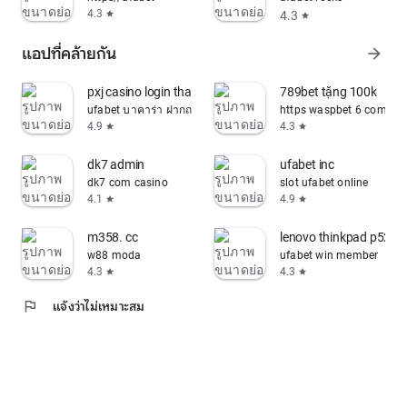
4.3
4.3
star
star
แอปที่คล้ายกัน
arrow_forward
pxj casino login thailand
789bet tặng 100k
ufabet บาคาร่า ฝากถอนไม่มีขั้นต่ำ
https waspbet 6 com /? 
4.9
4.3
star
star
dk7 admin
ufabet inc
dk7 com casino
slot ufabet online
4.1
4.9
star
star
m358. cc
lenovo thinkpad p52 vs
w88 moda
ufabet win member
4.3
4.3
star
star
flag
แจ้งว่าไม่เหมาะสม