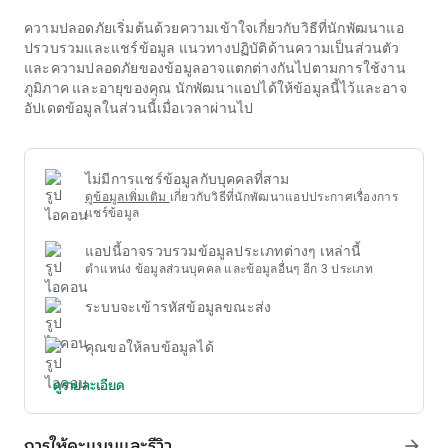
พอตเป็นข้อดีอย่างมากในการออกแบบที่ทันสมัยโปรแกรมการเล่น
ความปลอดภัยเริ่มต้นด้วยความเข้าใจเกี่ยวกับวิธีที่นักพัฒนาแอ
เกมที่มีความรับผิดชอบเป็นส่วนสำคัญของ ufabet wallet ยูฟ่าเบท
ปรวบรวมและแชร์ข้อมูล แนวทางปฏิบัติด้านความเป็นส่วนตัว
ทรูวอลเล็ท คาสิโนชั้นนำเสนอเครื่องมือในการจำกัดเงินฝาก เวลา
และความปลอดภัยของข้อมูลอาจแตกต่างกันไปตามการใช้งาน
เล่น หรือระงับบัญชี พวกเขายังมีส่วนเกี่ยวข้องกับองค์กรสนับสนุน
ภูมิภาค และอายุของคุณ นักพัฒนาแอปได้ให้ข้อมูลนี้ไว้และอาจ
การติดการพนัน ซึ่งแสดงให้เห็นถึงความมุ่งมั่นในการปกป้องผู้ใช้
อัปเดตข้อมูลในส่วนนี้เมื่อเวลาผ่านไป
จากความเสี่ยงด้านสุขภาพทางการเงินและจิตใจ
ประสบการณ์โดยรวมไม่เพียงแต่รวมถึงคุณภาพของเกมเท่านั้น
แต่ยังรวมถึงการสนับสนุนลูกค้าด้วย ระบบสนับสนุนที่รวดเร็วและ
สุภาพและการแก้ปัญหาที่มีประสิทธิภาพเป็นสัญญาณของที่อยู่การ
ไม่มีการแชร์ข้อมูลกับบุคคลที่สาม
เล่นไพ่ที่มีชื่อเสียง
ufabet wallet ยูฟ่าเบท ทรูวอลเล็ท
มักถูกกล่าว
ดูข้อมูลเพิ่มเติม
เกี่ยวกับวิธีที่นักพัฒนาแอปประกาศเรื่องการ
ถึงโดยชุมชนถึงบริการดูแลลูกค้าอย่างมืออาชีพ พร้อมให้การ
แชร์ข้อมูล
สนับสนุนตลอด 24 ชั่วโมงทุกวันผ่านช่องทางต่างๆ มากมาย
แอปนี้อาจรวบรวมข้อมูลประเภทต่างๆ เหล่านี้
ตำแหน่ง ข้อมูลส่วนบุคคล และข้อมูลอื่นๆ อีก 3 ประเภท
ระบบจะเข้ารหัสข้อมูลขณะส่ง
คุณขอให้ลบข้อมูลได้
ดูรายละเอียด
การให้คะแนนและรีวิว
arrow_forward