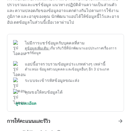
เกมการพัฒนาเทคโนโลยีได้สร้างเงื่อนไขให้รูปแบบความบันเทิง
ปรวบรวมและแชร์ข้อมูล แนวทางปฏิบัติด้านความเป็นส่วนตัว
เช่น
pxj เครดิตฟรี 188 ล่าสุด
เกิดขึ้นและเป็นที่นิยม ประเด็น
และความปลอดภัยของข้อมูลอาจแตกต่างกันไปตามการใช้งาน
สำคัญที่ทำให้ประเภทนี้แตกต่างจากเกมไพ่ทั่วไปคือกลไกที่เชื่อม
ภูมิภาค และอายุของคุณ นักพัฒนาแอปได้ให้ข้อมูลนี้ไว้และอาจ
โยงคะแนนในเกมกับมูลค่าที่เปลี่ยนแปลงได้จริง สิ่งนี้ทำให้เกิด
อัปเดตข้อมูลในส่วนนี้เมื่อเวลาผ่านไป
ความจำเป็นในการบริหารความเสี่ยงและการรับรู้ที่ชัดเจนสำหรับ
ทุกคนที่ตัดสินใจเข้าร่วมกิจกรรมการให้รางวัลออนไลน์
หนึ่งในเกณฑ์สำคัญในการประเมิน pxj เครดิตฟรี 188 ล่าสุด คือ
ระบบรักษาความปลอดภัยข้อมูล แพลตฟอร์มที่ได้รับความไว้
ไม่มีการแชร์ข้อมูลกับบุคคลที่สาม
วางใจและเลือกใช้โดยผู้ใช้จำนวนมากมักใช้เทคโนโลยีการเข้า
ดูข้อมูลเพิ่มเติม
เกี่ยวกับวิธีที่นักพัฒนาแอปประกาศเรื่องการ
รหัส SSL มาตรฐานเพื่อปกป้องข้อมูลส่วนบุคคลของผู้เล่นและ
แชร์ข้อมูล
ข้อมูลการทำธุรกรรมทางการเงิน เมื่อรวมกับการตรวจสอบบัญชี
แอปนี้อาจรวบรวมข้อมูลประเภทต่างๆ เหล่านี้
อย่างเข้มงวด มาตรการเหล่านี้จะสร้างสภาพแวดล้อมที่ปลอดภัย
ตำแหน่ง ข้อมูลส่วนบุคคล และข้อมูลอื่นๆ อีก 3 ประเภท
และเสริมสร้างความไว้วางใจภายในชุมชนเกม
ระบบจะเข้ารหัสข้อมูลขณะส่ง
คุณขอให้ลบข้อมูลได้
ดูรายละเอียด
การให้คะแนนและรีวิว
arrow_forward