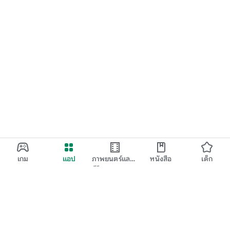
เกม
แอป
ภาพยนตร์และ
หนังสือ
เด็ก
ทีวี