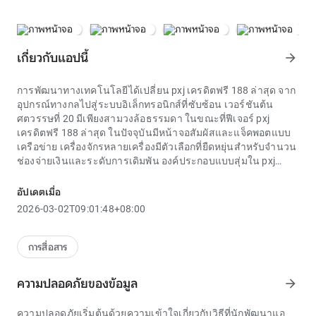
เกี่ยวกับแอปนี้
arrow_forward
การพัฒนาทางเทคโนโลยีได้เปลี่ยน pxj เครดิตฟรี 188 ล่าสุด จาก
อุปกรณ์ทางกลไปสู่ระบบอิเล็กทรอนิกส์ที่ซับซ้อน เวอร์ชันต้น
ศตวรรษที่ 20 มีเพียงสามวงล้อธรรมดา ในขณะที่ฟีเจอร์ pxj
เครดิตฟรี 188 ล่าสุด ในปัจจุบันมีหน้าจอสัมผัสและแจ็คพอตแบบ
เครือข่าย เครื่องจักรหลายเครื่องมีตัวเลือกที่ยืดหยุ่นสำหรับจำนวน
ช่องจ่ายเงินและระดับการเดิมพัน องค์ประกอบแบบสุ่มใน pxj
เครดิตฟรี 188 ล่าสุด ได้รับการควบคุมอย่างเข้มงวดโดยหน่วย
งานกำกับดูแลเกมเพื่อให้เกิดความโปร่งใส ความหลากหลายของ
อัปเดตเมื่อ
คุณสมบัติช่วยรักษาประสบการณ์การเล่นสล็อตแมชชีนให้น่า
2026-03-02T09:01:48+08:00
ดึงดูด
ประสบการณ์ที่
pxj เครดิตฟรี 188 ล่าสุด
ทำให้ผู้ใช้มีมุมมองว่าเกม
ไพ่ออนไลน์พร้อมรางวัลทำงานอย่างไร แพลตฟอร์มนี้ได้รับการ
การสื่อสาร
ออกแบบด้วยอินเทอร์เฟซที่เป็นมิตรและใช้งานง่ายและโหมดเกม
ที่หลากหลาย เช่น อารีน่า ทัวร์นาเมนต์ หรือเล่นฟรี กระบวนการ
ความปลอดภัยของข้อมูล
arrow_forward
แลกรางวัลที่โปร่งใสผ่านการสะสมคะแนนหรือไอเท็มผ่านเกมไพ่ที่
ประสบความสำเร็จเป็นปัจจัยหลักที่ดึงดูดความสนใจของชุมชน
ความปลอดภัยเริ่มต้นด้วยความเข้าใจเกี่ยวกับวิธีที่นักพัฒนาแอ