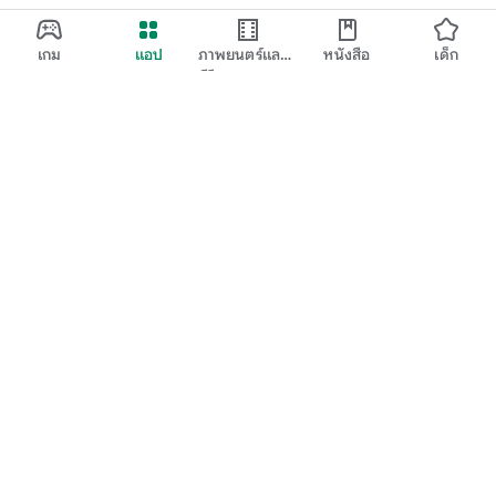
เกม
แอป
ภาพยนตร์และ
หนังสือ
เด็ก
ทีวี
Google Play
Play Pass
Play Points
บัตรของขวัญ
แลก
นโยบายการคืนเงิน
เด็กและครอบครัว