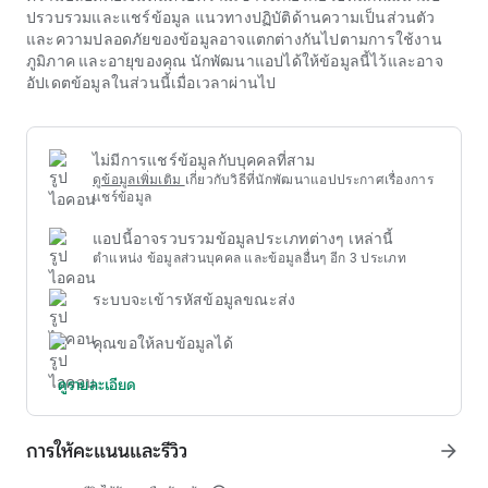
เข้าสู่ระบบu31
แทนที่จะเน้นแค่ประเภทเกมเดียว ระบบเหล่านี้มัก
ปรวบรวมและแชร์ข้อมูล แนวทางปฏิบัติด้านความเป็นส่วนตัว
นำเสนอเกมไพ่ที่แตกต่างกันหลายสิบหรือหลายร้อยเกม ตั้งแต่เกม
และความปลอดภัยของข้อมูลอาจแตกต่างกันไปตามการใช้งาน
แบบดั้งเดิมไปจนถึงเกมสมัยใหม่ ความหลากหลายนี้ตอบสนอง
ภูมิภาค และอายุของคุณ นักพัฒนาแอปได้ให้ข้อมูลนี้ไว้และอาจ
ความต้องการด้านความบันเทิงที่แตกต่างกัน ทำให้ผู้เล่นสามารถ
อัปเดตข้อมูลในส่วนนี้เมื่อเวลาผ่านไป
เลือกประสบการณ์ที่เหมาะกับความชอบส่วนตัวได้อย่างอิสระ
ภายในพื้นที่ของ
เข้าสู่ระบบu31
ไม่มีการแชร์ข้อมูลกับบุคคลที่สาม
ดูข้อมูลเพิ่มเติม
เกี่ยวกับวิธีที่นักพัฒนาแอปประกาศเรื่องการ
แชร์ข้อมูล
แอปนี้อาจรวบรวมข้อมูลประเภทต่างๆ เหล่านี้
ตำแหน่ง ข้อมูลส่วนบุคคล และข้อมูลอื่นๆ อีก 3 ประเภท
ระบบจะเข้ารหัสข้อมูลขณะส่ง
คุณขอให้ลบข้อมูลได้
ดูรายละเอียด
การให้คะแนนและรีวิว
arrow_forward