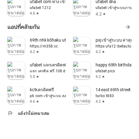
ufabet com ทาง เข้า มือ ถือ
ufabet dna
ufabet 1212
ufabet เข้าสู่ระบบภาษาไ
4.6
4.2
star
star
แอปที่คล้ายกัน
arrow_forward
69th nhk kōhaku uta gassen
pxj เข้าสู่ระบบ ล่าสุด
https://m358.cc
https ufa12 ibetauto com
4.2
4.2
star
star
ufabet แจกเครดิตฟรี 2021
happy 69th birthday
แจก เครดิต ฟรี 108 dk7 สล็อต
ufabet pics
5.0
4.2
star
star
kc9เครดิตฟรี
14 east 69th street
p6 com เข้าสู่ระบบ ลงทะเบียน
turbo t883
4.6
4.2
star
star
flag
แจ้งว่าไม่เหมาะสม