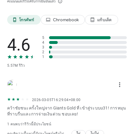
คะแนนและรีวิวได้รับการยืนยันแล้ว
info_outline
โทรศัพท์
Chromebook
แท็บเล็ต
phone_android
laptop
tablet_android
4.6
5
4
3
2
1
5.57M รีวิว
more_vert
2026-03-05T16:29:04+08:00
คว้าชัยชนะครั้งใหญ่จาก Giants Gold ที่ เข้าสู่ระบบu31! การหมุน
ที่ราบรื่นและการจ่ายเงินด่วน ชอบเลย!
1 คนพบว่ารีวิวนี้มีประโยชน์
ใช่
ไม่ใช่
คุณคิดว่าเนื้อหานี้มีประโยชน์หรือไม่