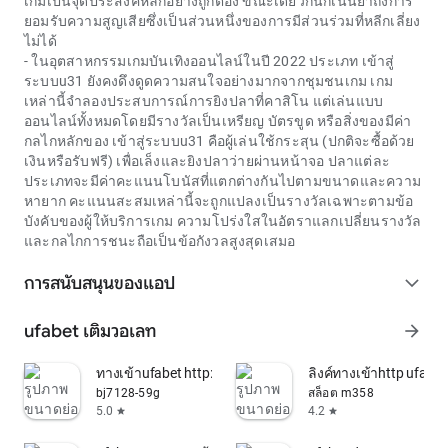
เกมเป็นจุดประสงค์หลักอย่างถูกต้อง ขณะเดียวกันก็เน้นย้ำถึงการ
ยอมรับความสูญเสียซึ่งเป็นส่วนหนึ่งของการมีส่วนร่วมที่หลีกเลี่ยง
ไม่ได้
- ในอุตสาหกรรมเกมบันเทิงออนไลน์ในปี 2022 ประเภท เข้าสู่
ระบบu31 ยังคงดึงดูดความสนใจอย่างมากจากชุมชนเกม เกม
เหล่านี้จำลองประสบการณ์การยิงปลาที่คาสิโน แต่เล่นแบบ
ออนไลน์ทั้งหมดโดยมีรางวัลเป็นเหรียญ บัตรขูด หรือสิ่งของมีค่า
กลไกหลักของ เข้าสู่ระบบu31 คือผู้เล่นใช้กระสุน (ปกติจะซื้อด้วย
เงินหรือรับฟรี) เพื่อเล็งและยิงปลาว่ายผ่านหน้าจอ ปลาแต่ละ
ประเภทจะมีค่าคะแนนโบนัสที่แตกต่างกันไปตามขนาดและความ
หายาก คะแนนสะสมเหล่านี้จะถูกแปลงเป็นรางวัลเฉพาะตามข้อ
บังคับของผู้ให้บริการเกม ความโปร่งใสในอัตราแลกเปลี่ยนรางวัล
และกลไกการชนะถือเป็นข้อกังวลสูงสุดเสมอ
การสนับสนุนของแอป
expand_more
ufabet เติมวอเลท
arrow_forward
ทางเข้าufabet http://www1.betufa.com
ลิงค์ทางเข้าhttp ufabet
bj7128-59g
สล็อต m358
5.0
4.2
star
star