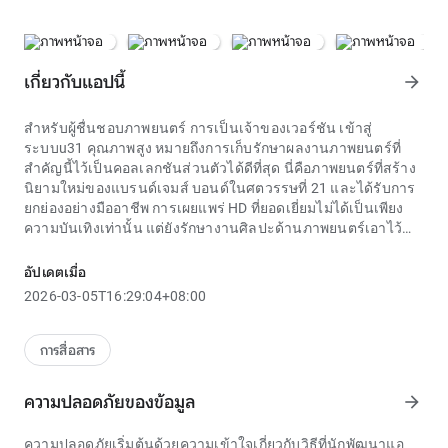
เกี่ยวกับแอปนี้
arrow_forward
สำหรับผู้ชื่นชอบภาพยนตร์ การเป็นเจ้าของเวอร์ชัน
เข้าสู่
ระบบu31
คุณภาพสูง หมายถึงการเก็บรักษาผลงานภาพยนตร์ที่
สำคัญนี้ไว้เป็นคอลเลกชันส่วนตัวได้ดีที่สุด นี่คือภาพยนตร์ที่สร้าง
นิยามใหม่ของแบรนด์เจมส์ บอนด์ในศตวรรษที่ 21 และได้รับการ
ยกย่องอย่างมืออาชีพ การเผยแพร่ HD ที่ยอดเยี่ยมไม่ได้เป็นเพียง
ความบันเทิงเท่านั้น แต่ยังรักษางานศิลปะด้านภาพยนตร์เอาไว้
ทำให้สามารถเพลิดเพลินกับรูปลักษณ์และความรู้สึกดั้งเดิมได้
อย่างเต็มที่ตลอดหลายปีที่ผ่านมา
อัปเดตเมื่อ
การวิเคราะห์เพื่อให้ได้
เข้าสู่ระบบu31
ที่เชื่อถือได้ มักจะรวมหลาย
2026-03-05T16:29:04+08:00
วิธีเข้าด้วยกัน นักสถิติจะพิจารณาข้อมูลในอดีตในระยะยาว โดย
สังเกตตัวเลขที่ ล่าช้า หรือคู่ของตัวเลขที่มักจะไปด้วยกัน ในขณะ
เดียวกัน
เข้าสู่ระบบu31
ยังสามารถพิจารณาวันพิเศษหรือเรื่องราว
การสื่อสาร
เชิงสัญลักษณ์ได้อีกด้วย คุณภาพของ
เข้าสู่ระบบu31
ขึ้นอยู่กับ
ความโปร่งใสของข้อมูลอินพุตและการตีความเชิงตรรกะและทาง
ความปลอดภัยของข้อมูล
arrow_forward
วิทยาศาสตร์ ซึ่งไม่ได้ขึ้นอยู่กับอารมณ์หรือความเชื่อโชคลาง
ความหลากหลายของเกมภายในแพลตฟอร์มเดียวเป็นจุดแข็งของ
ความปลอดภัยเริ่มต้นด้วยความเข้าใจเกี่ยวกับวิธีที่นักพัฒนาแอ